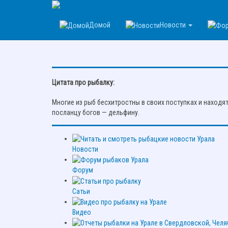
Рыбалка на Урале
Ошибка
Домой
Новости
Для просмотра профиля пользователя, пожалуйста, зар
Цитата про рыбалку:
Многие из рыб бесхитростны в своих поступках и находя
посланцу богов — дельфину.
Новости
Форум
Сатьи
Видео