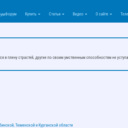
Форум
Купить
Статьи
Видео
О сайте
Теле
егистрируйтесь или войдите на сайт.
тся в плену страстей, другие по своим умственным способностям не уступ