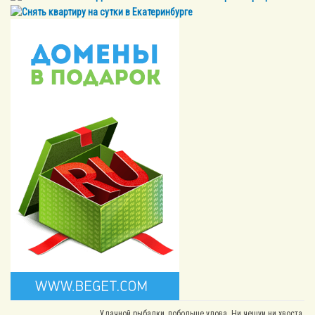
Удачной рыбалки, побольше улова. Ни чешуи ни хвоста.