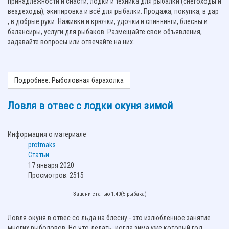
принадлежности и снасти, лодки и техника для рыбалки (снегоходы и
вездеходы), экипировка и всё для рыбалки. Продажа, покупка, в дар
, в добрые руки. Наживки и крючки, удочки и спиннинги, блесны и
балансиры, услуги для рыбаков. Размещайте свои объявления,
задавайте вопросы или отвечайте на них.
Подробнее: Рыболовная барахолка
Ловля в отвес с лодки окуня зимой
Информация о материале
protmaks
Статьи
17 января 2020
Просмотров: 2515
Зацени статью 1.40(5 рыбака)
Ловля окуня в отвес со льда на блесну - это излюбленное занятие
многих рыболовов. Но что делать, когда зима уже который год