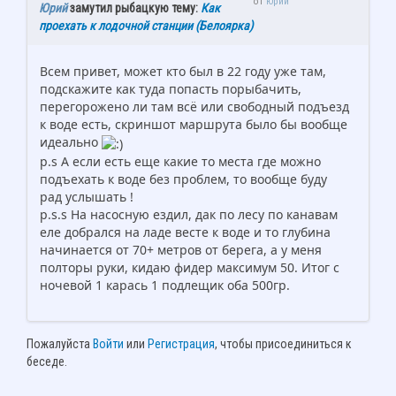
от
Юрий
Юрий
замутил рыбацкую тему:
Как
проехать к лодочной станции (Белоярка)
Всем привет, может кто был в 22 году уже там,
подскажите как туда попасть порыбачить,
перегорожено ли там всё или свободный подъезд
к воде есть, скриншот маршрута было бы вообще
идеально
p.s А если есть еще какие то места где можно
подъехать к воде без проблем, то вообще буду
рад услышать !
p.s.s На насосную ездил, дак по лесу по канавам
еле добрался на ладе весте к воде и то глубина
начинается от 70+ метров от берега, а у меня
полторы руки, кидаю фидер максимум 50. Итог с
ночевой 1 карась 1 подлещик оба 500гр.
Пожалуйста
Войти
или
Регистрация
, чтобы присоединиться к
беседе.