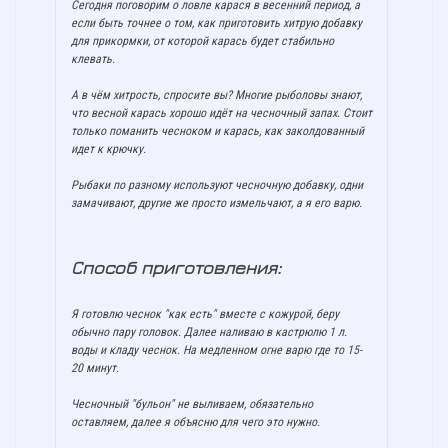
Сегодня поговорим о ловле карася в весенний период, а
если быть точнее о том, как приготовить хитрую добавку
для прикормки, от которой карась будет стабильно
клевать.
А в чём хитрость, спросите вы? Многие рыболовы знают,
что весной карась хорошо идёт на чесночный запах. Стоит
только поманить чесноком и карась, как заколдованный
идет к крючку.
Рыбаки по разному используют чесночную добавку, одни
замачивают, другие же просто измельчают, а я его варю.
Способ приготовления:
Я готовлю чеснок "как есть" вместе с кожурой, беру
обычно пару головок. Далее наливаю в кастрюлю 1 л.
воды и кладу чеснок. На медленном огне варю где то 15-
20 минут.
Чесночный "бульон" не выливаем, обязательно
оставляем, далее я объясню для чего это нужно.