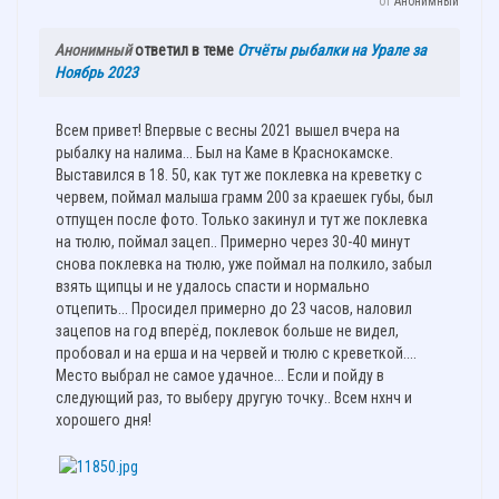
от
Анонимный
Анонимный
ответил в теме
Отчёты рыбалки на Урале за
Ноябрь 2023
Всем привет! Впервые с весны 2021 вышел вчера на
рыбалку на налима... Был на Каме в Краснокамске.
Выставился в 18. 50, как тут же поклевка на креветку с
червем, поймал малыша грамм 200 за краешек губы, был
отпущен после фото. Только закинул и тут же поклевка
на тюлю, поймал зацеп.. Примерно через 30-40 минут
снова поклевка на тюлю, уже поймал на полкило, забыл
взять щипцы и не удалось спасти и нормально
отцепить... Просидел примерно до 23 часов, наловил
зацепов на год вперёд, поклевок больше не видел,
пробовал и на ерша и на червей и тюлю с креветкой....
Место выбрал не самое удачное... Если и пойду в
следующий раз, то выберу другую точку.. Всем нхнч и
хорошего дня!