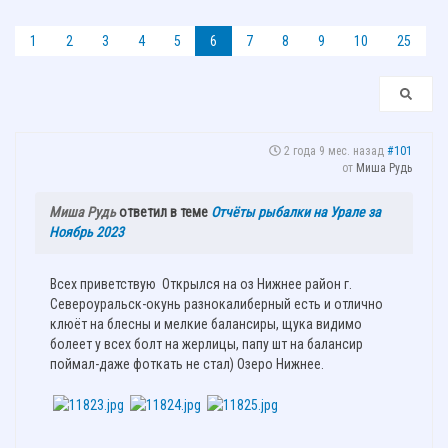
1
2
3
4
5
6
7
8
9
10
25
2 года 9 мес. назад
#101
от
Миша Рудь
Миша Рудь
ответил в теме
Отчёты рыбалки на Урале за
Ноябрь 2023
Всех приветствую Открылся на оз Нижнее район г.
Североуральск-окунь разнокалиберный есть и отлично
клюёт на блесны и мелкие балансиры, щука видимо
болеет у всех болт на жерлицы, папу шт на балансир
поймал-даже фоткать не стал) Озеро Нижнее.