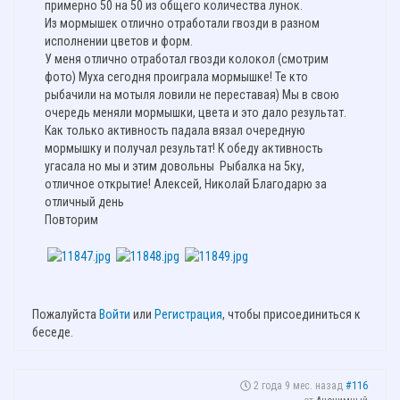
примерно 50 на 50 из общего количества лунок.
Из мормышек отлично отработали гвозди в разном
исполнении цветов и форм.
У меня отлично отработал гвозди колокол (смотрим
фото) Муха сегодня проиграла мормышке! Те кто
рыбачили на мотыля ловили не переставая) Мы в свою
очередь меняли мормышки, цвета и это дало результат.
Как только активность падала вязал очередную
мормышку и получал результат! К обеду активность
угасала но мы и этим довольны Рыбалка на 5ку,
отличное открытие! Алексей, Николай Благодарю за
отличный день
Повторим
Пожалуйста
Войти
или
Регистрация
, чтобы присоединиться к
беседе.
2 года 9 мес. назад
#116