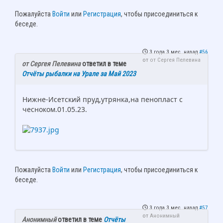
Пожалуйста
Войти
или
Регистрация
, чтобы присоединиться к
беседе.
3 года 3 мес. назад
#56
от
от Сергея Пелевина
от Сергея Пелевина
ответил в теме
Отчёты рыбалки на Урале за Май 2023
Нижне-Исетский пруд,утрянка,на пенопласт с
чесноком.01.05.23.
Пожалуйста
Войти
или
Регистрация
, чтобы присоединиться к
беседе.
3 года 3 мес. назад
#57
от
Анонимный
Анонимный
ответил в теме
Отчёты