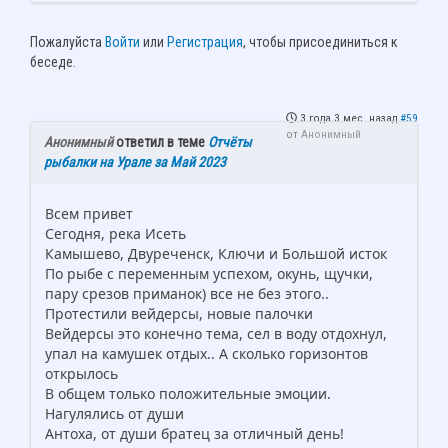
Пожалуйста
Войти
или
Регистрация
, чтобы присоединиться к
беседе.
3 года 3 мес. назад
#59
от
Анонимный
Анонимный
ответил в теме
Отчёты
рыбалки на Урале за Май 2023
Всем привет
Сегодня, река Исеть
Камышево, Двуреченск, Ключи и Большой исток
По рыбе с переменным успехом, окунь, щучки,
пару срезов приманок) все не без этого..
Протестили вейдерсы, новые палочки
Вейдерсы это конечно тема, сел в воду отдохнул,
упал на камушек отдых.. А сколько горизонтов
открылось
В общем только положительные эмоции.
Нагулялись от души
Антоха, от души братец за отличный день!