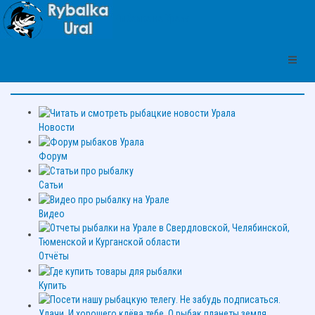
Рыбалка на Урале
Цитата про рыбалку:
Рыболовство — это всегда соревнование: с рыбой, с соседом по
рыбалке, наконец, со вчерашним самим собой.
Новости
Форум
Сатьи
Видео
Отчёты
Купить