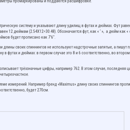
раметры промаркированы и поддаются расшифровке.
ическую систему и указывают длину удилищ в футах и дюймах. Фут равен
ен 12 дюймам (2.54Х12=30.48). Обозначается фут, как « ‘ », а дюйм как « »
ймов будет прописано как 7’6″.
и длины своих спиннингов не используют надстрочные запятые, а пишут п
ину в футах и дюймах: в первом случае это 8 и 6 соответственно, во втором
описывает трёхзначные цифры, например 762. В этом случае, последняя 
 четырехчастное.
истеме измерений. Например бренд «Maximus» длину своих спиннингов проп
оответственно, будет 270см.