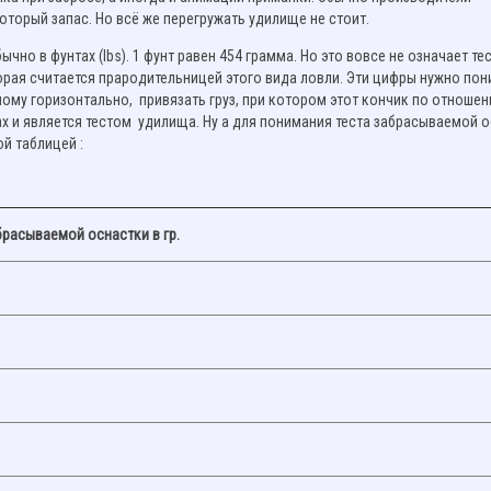
оторый запас. Но всё же перегружать удилище не стоит.
но в фунтах (lbs). 1 фунт равен 454 грамма. Но это вовсе не означает те
орая считается прародительницей этого вида ловли. Эти цифры нужно по
ому горизонтально, привязать груз, при котором этот кончик по отношен
тах и является тестом удилища. Ну а для понимания теста забрасываемой 
й таблицей :
брасываемой оснастки в гр.