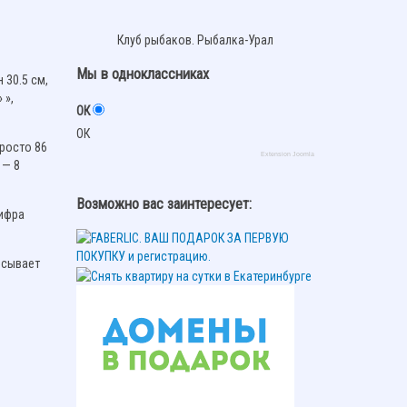
Клуб рыбаков. Рыбалка-Урал
Мы в одноклассниках
 30.5 см,
 »,
ОК
ОК
росто 86
Extension Joomla
 — 8
Возможно вас заинтересует:
цифра
исывает