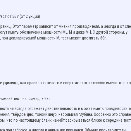
 тест от 56 г (от 2 унций)
границ. Этот параметр зависит от мнения производителя, а иногда и от с
могут иметь обозначение мощности ML, M и даже MH. С другой стороны, у
 при декларируемой мощности M, тест может достигать 60г.
ые удилища, как правило тяжёлого и сверхтяжёлого классов имеют только
ижний тест, например, 7-28 г.
теста не всегда отражает действительность и может иметь правдивость т
чения, твёрдое дно, тонкий шнур, небольшая глубина. Особенно это справ
том, что по настоящему бланк начнёт раскрываться ближе к середине тест
анка при забросе, а иногда и анимации приманки. Обычно производители