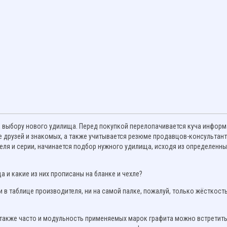
 выбору нового удилища. Перед покупкой перелопачивается куча инфор
е друзей и знакомых, а также учитывается резюме продавцов-консультант
еля и серии, начинается подбор нужного удилища, исходя из определенны
 и какие из них прописаны на бланке и чехле?
и в таблице производителя, ни на самой палке, пожалуй, только жёсткост
а также часто и модульность применяемых марок графита можно встретит