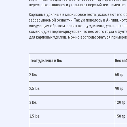
перестраховываются и указывают верхний тест, имея нек
Карповые удилища в маркировке теста, указывают его обыч
забрасываемой оснастки. Так уж повелось в Англии, кот
следующим образом: если к концу удилища, установленн
комлю будет перпендикулярен, то вес этого груза в фун
для карповых удилищ, можно воспользоваться примерно
Тест удилища в lbs
Вес за
2 lbs
60 гр
2,5 lbs
90 гр
3 lbs
120 гр
3,5 lbs
150 гр