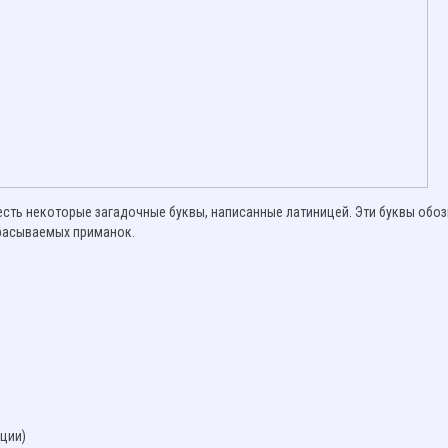
есть некоторые загадочные буквы, написанные латиницей. Эти буквы обо
расываемых приманок.
нции)