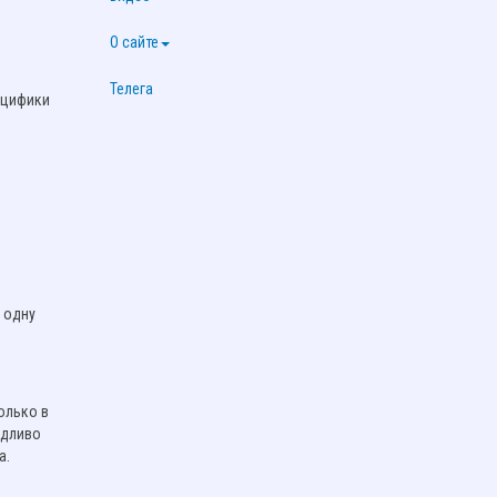
О сайте
Телега
пецифики
 одну
олько в
едливо
а.