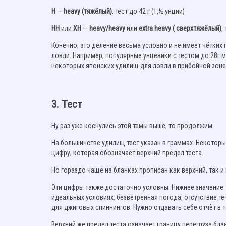
H
—
heavy (тяжёлый)
, тест до 42 г (1,½ унции)
HH
или
XH
—
heavy/heavy
или
extra heavy ( сверхтяжёлый)
,
Конечно, это деление весьма условно и не имеет чётких 
ловли. Например, популярные унцевики с тестом до 28г 
некоторых японских удилищ для ловли в прибойной зоне,
3. Тест
Ну раз уже коснулись этой темы выше, то продолжим.
На большинстве удилищ тест указан в граммах. Некотор
цифру, которая обозначает верхний предел теста.
Но гораздо чаще на бланках прописан как верхний, так и н
Эти цифры также достаточно условны. Нижнее значение 
идеальных условиях: безветренная погода, отсутствие те
для джиговых спиннингов. Нужно отдавать себе отчёт в 
Верхний же предел теста означает границу перегруза бл