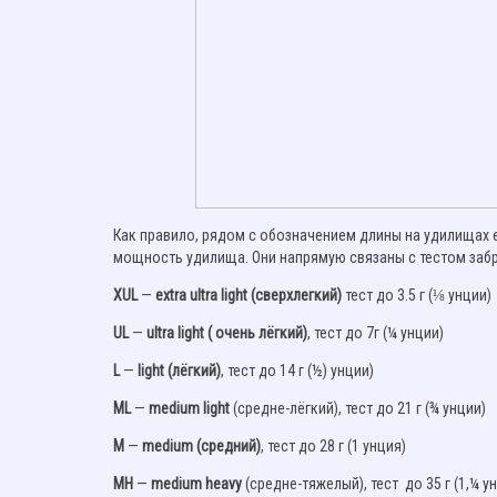
Как правило, рядом с обозначением длины на удилищах 
мощность удилища. Они напрямую связаны с тестом заб
XUL
—
extra ultra light (сверхлегкий)
тест до 3.5 г (⅛ унции)
UL
—
ultra light ( очень лёгкий)
, тест до 7г (¼ унции)
L
—
light (лёгкий)
, тест до 14 г (½) унции)
ML
—
medium light
(средне-лёгкий), тест до 21 г (¾ унции)
M
—
medium (средний)
, тест до 28 г (1 унция)
MH
—
medium heavy
(средне-тяжелый), тест до 35 г (1,¼ у