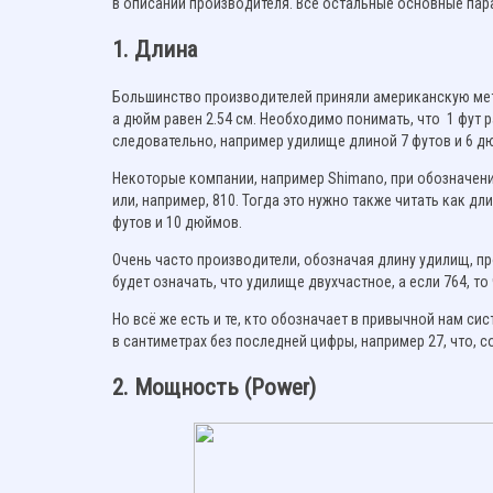
в описании производителя. Все остальные основные па
1. Длина
Большинство производителей приняли американскую метр
а дюйм равен 2.54 см. Необходимо понимать, что 1 фут рав
следовательно, например удилище длиной 7 футов и 6 дю
Некоторые компании, например Shimano, при обозначени
или, например, 810. Тогда это нужно также читать как дл
футов и 10 дюймов.
Очень часто производители, обозначая длину удилищ, пр
будет означать, что удилище двухчастное, а если 764, то
Но всё же есть и те, кто обозначает в привычной нам с
в сантиметрах без последней цифры, например 27, что, с
2. Мощность (Power)